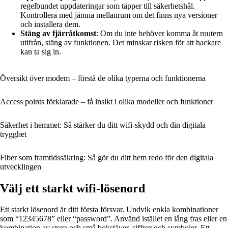
regelbundet uppdateringar som täpper till säkerhetshål.
Kontrollera med jämna mellanrum om det finns nya versioner
och installera dem.
Stäng av fjärråtkomst
: Om du inte behöver komma åt routern
utifrån, stäng av funktionen. Det minskar risken för att hackare
kan ta sig in.
Översikt över modem – förstå de olika typerna och funktionerna
Access points förklarade – få insikt i olika modeller och funktioner
Säkerhet i hemmet: Så stärker du ditt wifi-skydd och din digitala
trygghet
Fiber som framtidssäkring: Så gör du ditt hem redo för den digitala
utvecklingen
Välj ett starkt wifi-lösenord
Ett starkt lösenord är ditt första försvar. Undvik enkla kombinationer
som “12345678” eller “password”. Använd istället en lång fras eller en
kombination av stora och små bokstäver, siffror och symboler. Ett