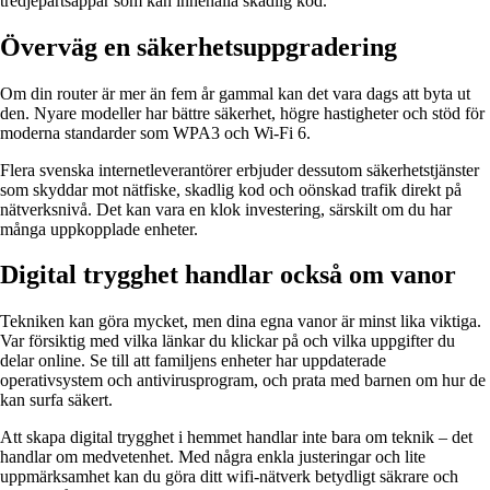
tredjepartsappar som kan innehålla skadlig kod.
Överväg en säkerhetsuppgradering
Om din router är mer än fem år gammal kan det vara dags att byta ut
den. Nyare modeller har bättre säkerhet, högre hastigheter och stöd för
moderna standarder som WPA3 och Wi-Fi 6.
Flera svenska internetleverantörer erbjuder dessutom säkerhetstjänster
som skyddar mot nätfiske, skadlig kod och oönskad trafik direkt på
nätverksnivå. Det kan vara en klok investering, särskilt om du har
många uppkopplade enheter.
Digital trygghet handlar också om vanor
Tekniken kan göra mycket, men dina egna vanor är minst lika viktiga.
Var försiktig med vilka länkar du klickar på och vilka uppgifter du
delar online. Se till att familjens enheter har uppdaterade
operativsystem och antivirusprogram, och prata med barnen om hur de
kan surfa säkert.
Att skapa digital trygghet i hemmet handlar inte bara om teknik – det
handlar om medvetenhet. Med några enkla justeringar och lite
uppmärksamhet kan du göra ditt wifi-nätverk betydligt säkrare och