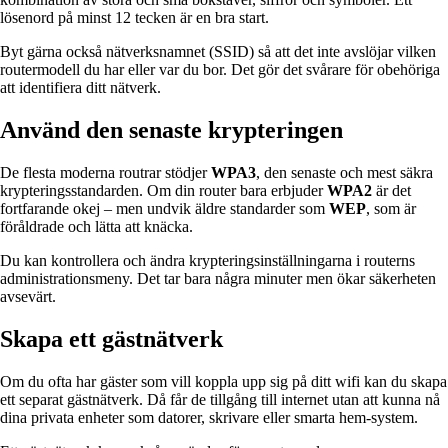
lösenord på minst 12 tecken är en bra start.
Byt gärna också nätverksnamnet (SSID) så att det inte avslöjar vilken
routermodell du har eller var du bor. Det gör det svårare för obehöriga
att identifiera ditt nätverk.
Använd den senaste krypteringen
De flesta moderna routrar stödjer
WPA3
, den senaste och mest säkra
krypteringsstandarden. Om din router bara erbjuder
WPA2
är det
fortfarande okej – men undvik äldre standarder som
WEP
, som är
föråldrade och lätta att knäcka.
Du kan kontrollera och ändra krypteringsinställningarna i routerns
administrationsmeny. Det tar bara några minuter men ökar säkerheten
avsevärt.
Skapa ett gästnätverk
Om du ofta har gäster som vill koppla upp sig på ditt wifi kan du skapa
ett separat gästnätverk. Då får de tillgång till internet utan att kunna nå
dina privata enheter som datorer, skrivare eller smarta hem-system.