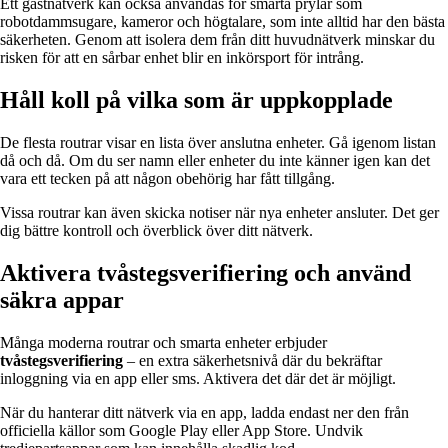
Ett gästnätverk kan också användas för smarta prylar som
robotdammsugare, kameror och högtalare, som inte alltid har den bästa
säkerheten. Genom att isolera dem från ditt huvudnätverk minskar du
risken för att en sårbar enhet blir en inkörsport för intrång.
Håll koll på vilka som är uppkopplade
De flesta routrar visar en lista över anslutna enheter. Gå igenom listan
då och då. Om du ser namn eller enheter du inte känner igen kan det
vara ett tecken på att någon obehörig har fått tillgång.
Vissa routrar kan även skicka notiser när nya enheter ansluter. Det ger
dig bättre kontroll och överblick över ditt nätverk.
Aktivera tvåstegsverifiering och använd
säkra appar
Många moderna routrar och smarta enheter erbjuder
tvåstegsverifiering
– en extra säkerhetsnivå där du bekräftar
inloggning via en app eller sms. Aktivera det där det är möjligt.
När du hanterar ditt nätverk via en app, ladda endast ner den från
officiella källor som Google Play eller App Store. Undvik