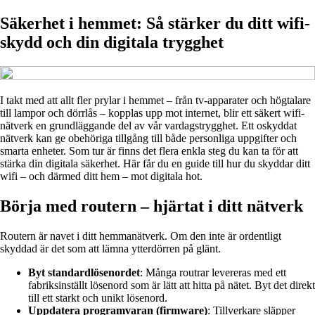
Säkerhet i hemmet: Så stärker du ditt wifi-
skydd och din digitala trygghet
I takt med att allt fler prylar i hemmet – från tv-apparater och högtalare
till lampor och dörrlås – kopplas upp mot internet, blir ett säkert wifi-
nätverk en grundläggande del av vår vardagstrygghet. Ett oskyddat
nätverk kan ge obehöriga tillgång till både personliga uppgifter och
smarta enheter. Som tur är finns det flera enkla steg du kan ta för att
stärka din digitala säkerhet. Här får du en guide till hur du skyddar ditt
wifi – och därmed ditt hem – mot digitala hot.
Börja med routern – hjärtat i ditt nätverk
Routern är navet i ditt hemmanätverk. Om den inte är ordentligt
skyddad är det som att lämna ytterdörren på glänt.
Byt standardlösenordet
: Många routrar levereras med ett
fabriksinställt lösenord som är lätt att hitta på nätet. Byt det direkt
till ett starkt och unikt lösenord.
Uppdatera programvaran (firmware)
: Tillverkare släpper