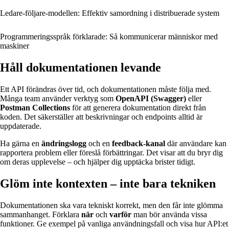
Ledare-följare-modellen: Effektiv samordning i distribuerade system
Programmeringsspråk förklarade: Så kommunicerar människor med
maskiner
Håll dokumentationen levande
Ett API förändras över tid, och dokumentationen måste följa med.
Många team använder verktyg som
OpenAPI (Swagger)
eller
Postman Collections
för att generera dokumentation direkt från
koden. Det säkerställer att beskrivningar och endpoints alltid är
uppdaterade.
Ha gärna en
ändringslogg
och en
feedback-kanal
där användare kan
rapportera problem eller föreslå förbättringar. Det visar att du bryr dig
om deras upplevelse – och hjälper dig upptäcka brister tidigt.
Glöm inte kontexten – inte bara tekniken
Dokumentationen ska vara tekniskt korrekt, men den får inte glömma
sammanhanget. Förklara
när
och
varför
man bör använda vissa
funktioner. Ge exempel på vanliga användningsfall och visa hur API:et