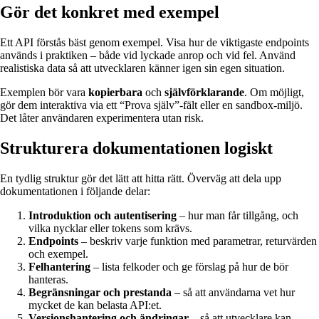
Gör det konkret med exempel
Ett API förstås bäst genom exempel. Visa hur de viktigaste endpoints
används i praktiken – både vid lyckade anrop och vid fel. Använd
realistiska data så att utvecklaren känner igen sin egen situation.
Exemplen bör vara
kopierbara
och
självförklarande
. Om möjligt,
gör dem interaktiva via ett “Prova själv”-fält eller en sandbox-miljö.
Det låter användaren experimentera utan risk.
Strukturera dokumentationen logiskt
En tydlig struktur gör det lätt att hitta rätt. Överväg att dela upp
dokumentationen i följande delar:
Introduktion och autentisering
– hur man får tillgång, och
vilka nycklar eller tokens som krävs.
Endpoints
– beskriv varje funktion med parametrar, returvärden
och exempel.
Felhantering
– lista felkoder och ge förslag på hur de bör
hanteras.
Begränsningar och prestanda
– så att användarna vet hur
mycket de kan belasta API:et.
Versionshantering och ändringar
– så att utvecklare kan