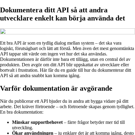
Dokumentera ditt API så att andra
utvecklare enkelt kan börja använda det
Ett bra API är som en tydlig dialog mellan system – det ska vara
logiskt, förutsägbart och lätt att förstå. Men även det mest genomtänkta
API tappar sitt värde om ingen vet hur det ska användas.
Dokumentationen är därför inte bara ett tillägg, utan en central del av
produkten. Den avgör om ditt API blir uppskattat av utvecklare eller
bortvalt i frustration. Här får du en guide till hur du dokumenterar ditt
API så att andra snabbt kan komma igång.
Varför dokumentation är avgörande
När du publicerar ett API bjuder du in andra att bygga vidare på ditt
arbete. Det kräver förtroende – och förtroende skapas genom tydlighet.
En bra dokumentation:
Minskar supportbehovet
– färre frågor betyder mer tid till
utveckling.
Ökar användningen
– ju enklare det är att komma igång, desto