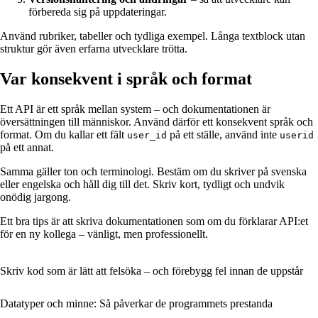
förbereda sig på uppdateringar.
Använd rubriker, tabeller och tydliga exempel. Långa textblock utan
struktur gör även erfarna utvecklare trötta.
Var konsekvent i språk och format
Ett API är ett språk mellan system – och dokumentationen är
översättningen till människor. Använd därför ett konsekvent språk och
format. Om du kallar ett fält
på ett ställe, använd inte
user_id
userid
på ett annat.
Samma gäller ton och terminologi. Bestäm om du skriver på svenska
eller engelska och håll dig till det. Skriv kort, tydligt och undvik
onödig jargong.
Ett bra tips är att skriva dokumentationen som om du förklarar API:et
för en ny kollega – vänligt, men professionellt.
Skriv kod som är lätt att felsöka – och förebygg fel innan de uppstår
Datatyper och minne: Så påverkar de programmets prestanda