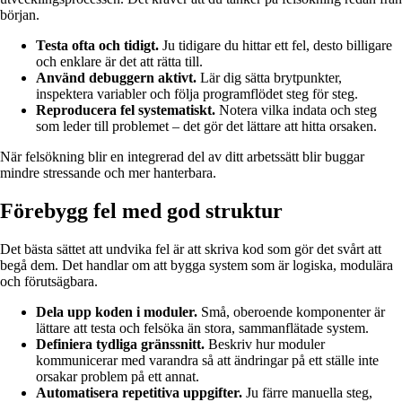
början.
Testa ofta och tidigt.
Ju tidigare du hittar ett fel, desto billigare
och enklare är det att rätta till.
Använd debuggern aktivt.
Lär dig sätta brytpunkter,
inspektera variabler och följa programflödet steg för steg.
Reproducera fel systematiskt.
Notera vilka indata och steg
som leder till problemet – det gör det lättare att hitta orsaken.
När felsökning blir en integrerad del av ditt arbetssätt blir buggar
mindre stressande och mer hanterbara.
Förebygg fel med god struktur
Det bästa sättet att undvika fel är att skriva kod som gör det svårt att
begå dem. Det handlar om att bygga system som är logiska, modulära
och förutsägbara.
Dela upp koden i moduler.
Små, oberoende komponenter är
lättare att testa och felsöka än stora, sammanflätade system.
Definiera tydliga gränssnitt.
Beskriv hur moduler
kommunicerar med varandra så att ändringar på ett ställe inte
orsakar problem på ett annat.
Automatisera repetitiva uppgifter.
Ju färre manuella steg,