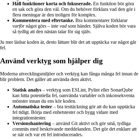
Håll funktioner korta och fokuserade.
En funktion bör göra
en sak och göra den väl. Om du behöver förklara vad den gör i
flera meningar är den troligen för komplex.
Kommentera med eftertanke.
Bra kommentarer förklarar
varför
något görs – inte
vad
som händer. Själva koden bör vara
så tydlig att den nästan talar för sig själv.
Ju mer läsbar koden är, desto lättare blir det att upptäcka var något går
fel.
Använd verktyg som hjälper dig
Moderna utvecklingsmiljöer och verktyg kan fånga många fel innan de
blir problem. Det gäller att använda dem aktivt.
Statisk analys
– verktyg som ESLint, Pylint eller SonarQube
kan hitta potentiella fel, oanvända variabler och inkonsekventa
mönster innan du ens kör koden.
Automatiska tester
– bra testtäckning gör att du kan upptäcka
fel tidigt. Börja med enhetstester och bygg vidare med
integrationstester.
Versionshantering
– använd Git aktivt och gör små, tydliga
commits med beskrivande meddelanden. Det gör det enklare att
se när och var ett fel introducerades.