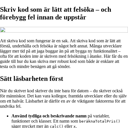
Skriv kod som är lätt att felsöka – och
förebygg fel innan de uppstår
Att skriva kod som fungerar är en sak. Att skriva kod som är lätt att
förstå, underhålla och felsöka är något helt annat. Många utvecklare
lägger mer tid på att jaga buggar än på att bygga ny funktionalitet –
ofta för att koden inte är skriven med felsökning i åtanke. Här får du en
guide till hur du kan skriva mer robust kod som både är enklare att
testa och mindre benägen att gå sönder.
Sätt läsbarheten först
När du skriver kod skriver du inte bara för datorn – du skriver också
för människor. Det kan vara kollegor, framtida utvecklare eller du själv
om ett halvår. Läsbarhet är därför en av de viktigaste faktorerna för att
undvika fel.
Använd tydliga och beskrivande namn
på variabler,
funktioner och klasser. Ett namn som
beräknaTotalPris()
säger mycket mer än
eller
.
calc()
x