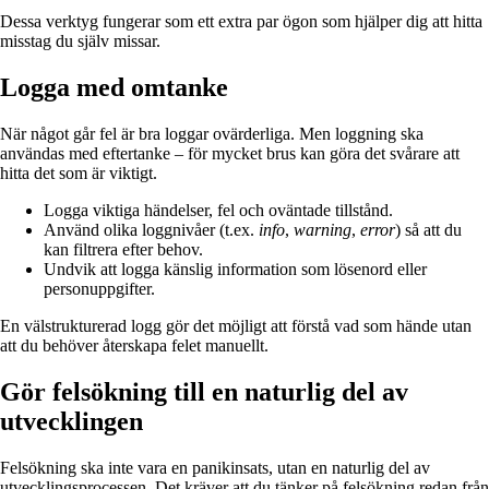
Dessa verktyg fungerar som ett extra par ögon som hjälper dig att hitta
misstag du själv missar.
Logga med omtanke
När något går fel är bra loggar ovärderliga. Men loggning ska
användas med eftertanke – för mycket brus kan göra det svårare att
hitta det som är viktigt.
Logga viktiga händelser, fel och oväntade tillstånd.
Använd olika loggnivåer (t.ex.
info
,
warning
,
error
) så att du
kan filtrera efter behov.
Undvik att logga känslig information som lösenord eller
personuppgifter.
En välstrukturerad logg gör det möjligt att förstå vad som hände utan
att du behöver återskapa felet manuellt.
Gör felsökning till en naturlig del av
utvecklingen
Felsökning ska inte vara en panikinsats, utan en naturlig del av
utvecklingsprocessen. Det kräver att du tänker på felsökning redan från